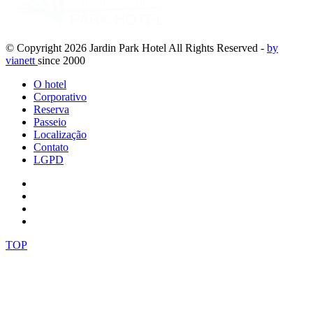
© Copyright
2026
Jardin Park Hotel All Rights Reserved -
by
via
nett
since 2000
O hotel
Corporativo
Reserva
Passeio
Localização
Contato
LGPD
TOP