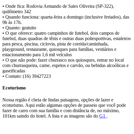
• Onde fica: Rodovia Armando de Sales Oliveira (SP-322),
quilômetro 342
• Quando funciona: quarta-feira a domingo (inclusive feriados), das
9h às 17h.
• Quanto: gratuito
• O que oferece: quatro campinhos de futebol, dois campos de
futebol, duas quadras de tênis e outras duas poliesportivas, estaleiros
para pesca, piscina, ciclovia, pista de corrida/caminhada,
playground, restaurante, quiosques para famílias, vestiários e
estacionamento para 1,6 mil veículos
• O que não pode: fazer churrasco nos quiosques, entrar no local
com churrasqueira, carne, espetos e carvão, ou bebidas alcoólicas e
gaseificadas
• Contato: (16) 39427223
Ecoturismo
Nossa região é cheia de lindas paisagens, opções de lazer e
ecoturismo. Aqui estão algumas opções de passeio que você pode
fazer de carro com sua família e com distância de, no máximo,
101km saindo do hotel. A lista e as imagens são do
G1
.