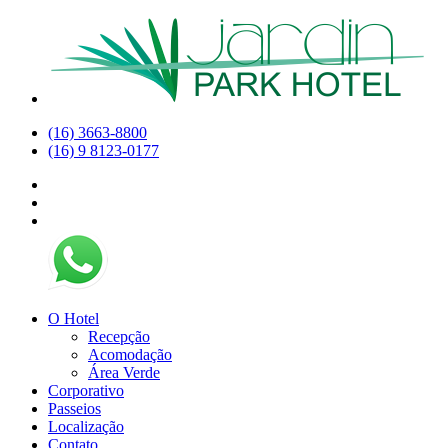
(16) 3663-8800
(16) 9 8123-0177
O Hotel
Recepção
Acomodação
Área Verde
Corporativo
Passeios
Localização
Contato