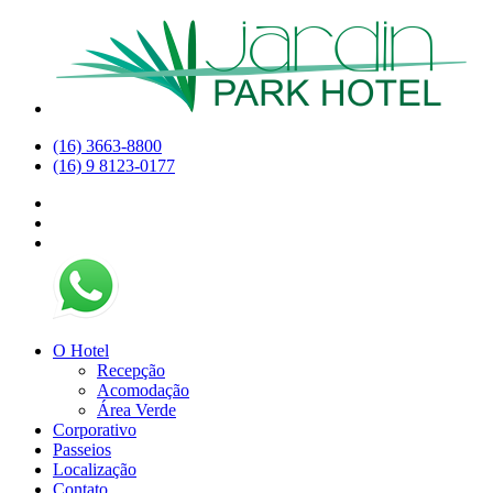
(16) 3663-8800
(16) 9 8123-0177
O Hotel
Recepção
Acomodação
Área Verde
Corporativo
Passeios
Localização
Contato