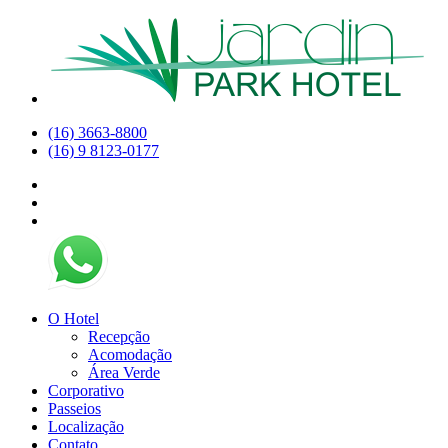
(16) 3663-8800
(16) 9 8123-0177
O Hotel
Recepção
Acomodação
Área Verde
Corporativo
Passeios
Localização
Contato